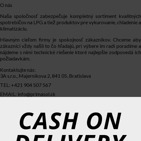
O nás
Naša spoločnosť zabezpečuje kompletný sortiment kvalitných
spotrebičov na LPG a tiež produktov pre vykurovanie, chladenie a
klimatizáciu.
Hlavným cieľom firmy je spokojnosť zákazníkov. Chceme aby
zákazníci vždy našli to čo hľadajú, pri výbere im radi poradíme a
nájdeme s nimi technické riešenie ktoré najlepšie zodpovedá ich
požiadavkám.
Kontaktujte nás:
3A s.r.o., Majerníkova 2, 841 05, Bratislava
TEL: +421 904 507 567
EMAIL: info@primasol.sk