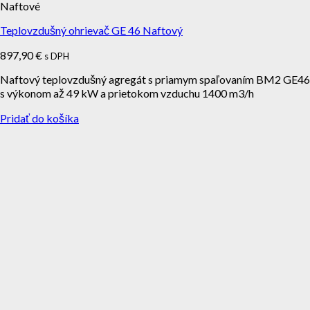
Naftové
Teplovzdušný ohrievač GE 46 Naftový
897,90
€
s DPH
Naftový teplovzdušný agregát s priamym spaľovaním BM2 GE46
s výkonom až 49 kW a prietokom vzduchu 1400 m3/h
Pridať do košíka