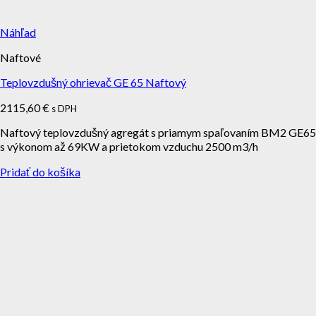
Náhľad
Naftové
Teplovzdušný ohrievač GE 65 Naftový
2115,60
€
s DPH
Naftový teplovzdušný agregát s priamym spaľovaním BM2 GE65
s výkonom až 69KW a prietokom vzduchu 2500 m3/h
Pridať do košíka