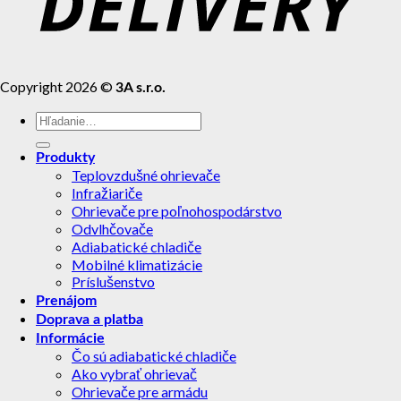
Copyright 2026 ©
3A s.r.o.
Hľadať:
Produkty
Teplovzdušné ohrievače
Infražiariče
Ohrievače pre poľnohospodárstvo
Odvlhčovače
Adiabatické chladiče
Mobilné klimatizácie
Príslušenstvo
Prenájom
Doprava a platba
Informácie
Čo sú adiabatické chladiče
Ako vybrať ohrievač
Ohrievače pre armádu