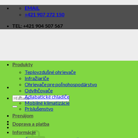
Skip
EMAIL
to
+421 907 272 150
content
TEL: +421 904 507 567
Produkty
Teplovzdušné ohrievače
Infražiariče
Ohrievače pre poľnohospodárstvo
Odvlhčovače
Adiabatické chladiče
Hľadať:
Mobilné klimatizácie
Príslušenstvo
Prihlásenie
Prenájom
Doprava a platba
Košík /
0,00
€
0
Informácie