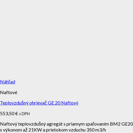
Náhľad
Naftové
Teplovzdušný ohrievač GE 20 Naftový
553,50
€
s DPH
Naftový teplovzdušný agregát s priamym spaľovaním BM2 GE20
s výkonom až 21KW a prietokom vzduchu 350 m3/h