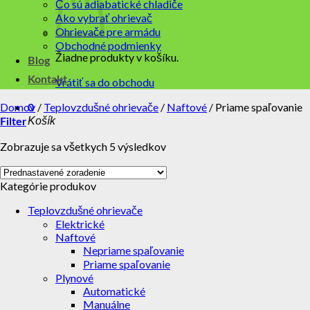
Čo sú adiabatické chladiče
Ako vybrať ohrievač
Ohrievače pre armádu
Obchodné podmienky
Žiadne produkty v košíku.
Blog
Kontakt
Vrátiť sa do obchodu
Domov
/
Teplovzdušné ohrievače
/
Naftové
/
Priame spaľovanie
0
Košík
Filter
Zobrazuje sa všetkych 5 výsledkov
Kategórie produkov
Teplovzdušné ohrievače
Elektrické
Naftové
Nepriame spaľovanie
Priame spaľovanie
Plynové
Automatické
Manuálne