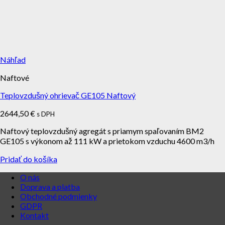
Náhľad
Naftové
Teplovzdušný ohrievač GE105 Naftový
2644,50
€
s DPH
Naftový teplovzdušný agregát s priamym spaľovaním BM2
GE105 s výkonom až 111 kW a prietokom vzduchu 4600 m3/h
Pridať do košíka
O nás
Doprava a platba
Obchodné podmienky
GDPR
Kontakt