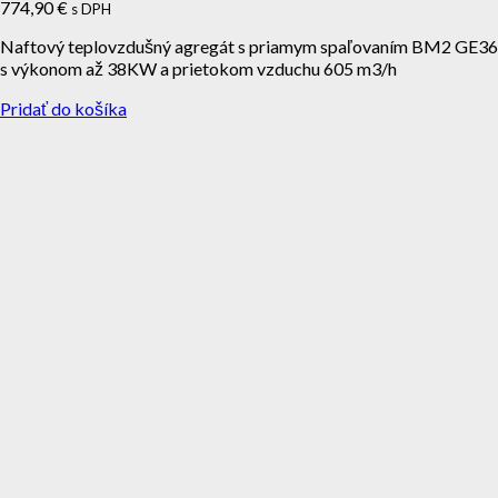
774,90
€
s DPH
Naftový teplovzdušný agregát s priamym spaľovaním BM2 GE36
s výkonom až 38KW a prietokom vzduchu 605 m3/h
Pridať do košíka