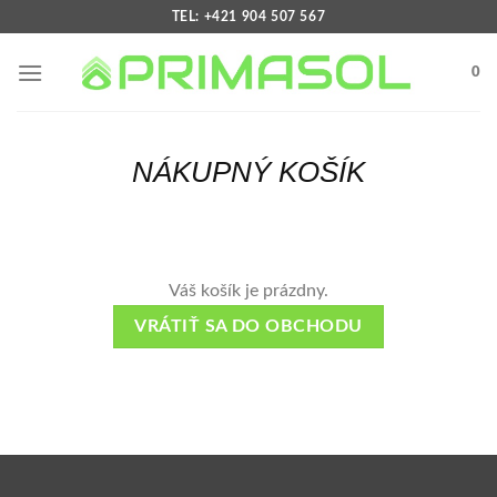
Skip
TEL: +421 904 507 567
to
content
0
NÁKUPNÝ KOŠÍK
Váš košík je prázdny.
VRÁTIŤ SA DO OBCHODU